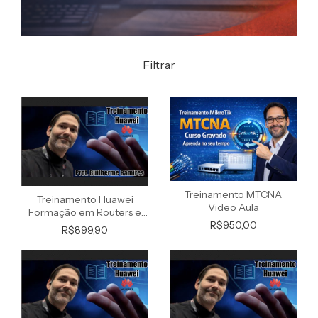
Filtrar
Treinamento MTCNA
Treinamento Huawei
Video Aula
Formação em Routers e
R$950,00
Switches (Gravado)
R$899,90