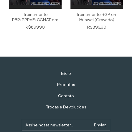
Treinamento
Treinamento BGP em
PBR+PPPoE+CGNAT em
Huawei (Gravado)
Huawei (Gravado)
R$899,90
R$899,90
Início
Produtos
Contato
Trocas e Devoluções