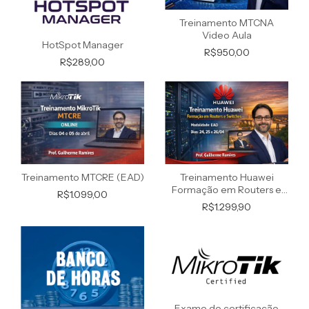
Treinamento MTCNA
Video Aula
HotSpot Manager
R$950,00
R$289,00
Treinamento MTCRE (EAD)
Treinamento Huawei
Formação em Routers e
R$1.099,00
Switches (EAD)
R$1.299,90
Exame de certificação