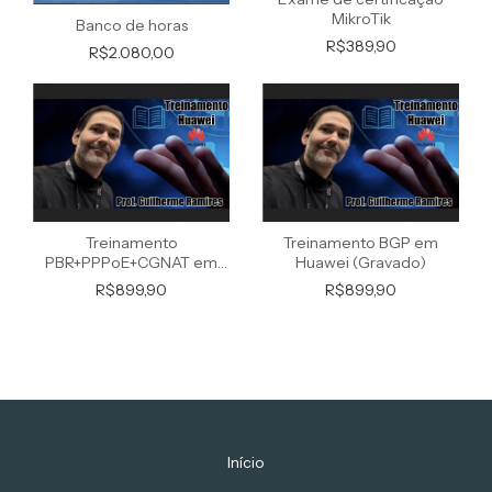
MikroTik
Banco de horas
R$389,90
R$2.080,00
Treinamento
Treinamento BGP em
PBR+PPPoE+CGNAT em
Huawei (Gravado)
Huawei (Gravado)
R$899,90
R$899,90
Início