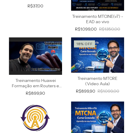
R$37,00
Treinamento MTCINE(v7) -
EAD ao vivo
R$1.099,00
R$1.350,00
18
%
OFF
Treinamento MTCRE
Treinamento Huawei
(Video Aula)
Formação em Routers e
R$899,90
R$1.099,00
Switches (Gravado)
R$899,90